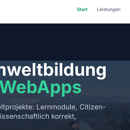
Start
Leistungen
mweltbildung
e WebApps
projekte: Lernmodule, Citizen-
issenschaftlich korrekt,